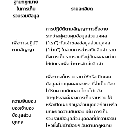
ฐานกฎหมาย
ในการเก็บ
รายละเอียด
รวบรวมข้อมูล
การปฏิบัติตามสัญญาการซื้อขาย
ระหว่างผู้ควบคุมข้อมูลส่วนบุคคล
เพื่อการปฏิบัติ
("เรา") กับเจ้าของข้อมูลส่วนบุคคล
ตามสัญญา
("ท่าน") ในส่วนการชำระเงินสินค้า รวม
ถึงการเก็บรวบรวมที่อยู่จัดส่งของท่าน
ให้กับเราเพื่อทำการจัดส่งสินค้า
เพื่อการเก็บรวบรวม ใช้หรือเปิดเผย
ข้อมูลส่วนบุคคลของเรา ที่จำเป็นต้อง
ได้รับความยินยอม โดยได้แจ้ง
วัตถุประสงค์ของการเก็บรวบรวม ใช้
ความยินยอม
หรือเปิดเผยข้อมูลส่วนบุคคลก่อน หรือ
ของเจ้าของ
ขณะขอความยินยอม เช่น การเก็บ
ข้อมูลส่วน
รวบรวมข้อมูลส่วนบุคคลที่มีความอ่อน
บุคคล
ไหวซึ่งไม่เข้าข้อยกเว้นตามกฎหมาย