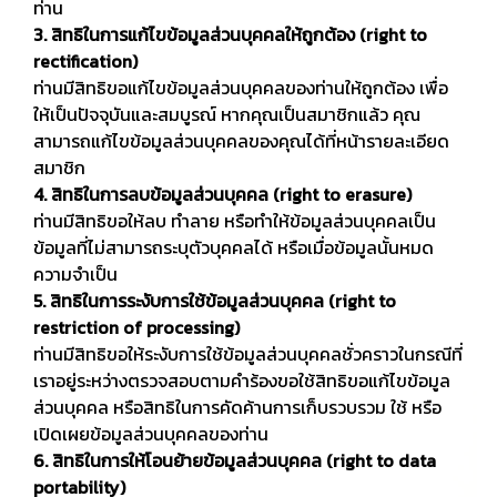
ท่าน
3. สิทธิในการแก้ไขข้อมูลส่วนบุคคลให้ถูกต้อง (right to
rectification)
ท่านมีสิทธิขอแก้ไขข้อมูลส่วนบุคคลของท่านให้ถูกต้อง เพื่อ
ให้เป็นปัจจุบันและสมบูรณ์ หากคุณเป็นสมาชิกแล้ว คุณ
สามารถแก้ไขข้อมูลส่วนบุคคลของคุณได้ที่หน้ารายละเอียด
สมาชิก
4. สิทธิในการลบข้อมูลส่วนบุคคล (right to erasure)
ท่านมีสิทธิขอให้ลบ ทำลาย หรือทำให้ข้อมูลส่วนบุคคลเป็น
ข้อมูลที่ไม่สามารถระบุตัวบุคคลได้ หรือเมื่อข้อมูลนั้นหมด
ความจำเป็น
5. สิทธิในการระงับการใช้ข้อมูลส่วนบุคคล (right to
restriction of processing)
ท่านมีสิทธิขอให้ระงับการใช้ข้อมูลส่วนบุคคลชั่วคราวในกรณีที่
เราอยู่ระหว่างตรวจสอบตามคำร้องขอใช้สิทธิขอแก้ไขข้อมูล
ส่วนบุคคล หรือสิทธิในการคัดค้านการเก็บรวบรวม ใช้ หรือ
เปิดเผยข้อมูลส่วนบุคคลของท่าน
6. สิทธิในการให้โอนย้ายข้อมูลส่วนบุคคล (right to data
portability)