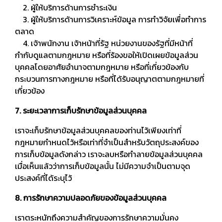
2. ผู้ให้บริการด้านการชำระเงิน
3. ผู้ให้บริการด้านการวิเคราะห์ข้อมูล การทำวิจัยเพื่อทำการ
ตลาด
4. เจ้าพนักงาน เจ้าหน้าที่รัฐ หน่วยงานของรัฐที่มีหน้าที่
กำกับดูแลตามกฎหมาย หรือที่ร้องขอให้เปิดเผยข้อมูลส่วน
บุคคลโดยอาศัยอำนาจตามกฎหมาย หรือที่เกี่ยวข้องกับ
กระบวนการทางกฎหมาย หรือที่ได้รับอนุญาตตามกฎหมายที่
เกี่ยวข้อง
7. ระยะเวลาการเก็บรักษาข้อมูลส่วนบุคคล
เราจะเก็บรักษาข้อมูลส่วนบุคคลของท่านไว้เพียงเท่าที่
กฎหมายกำหนดไว้หรือเท่าที่จำเป็นสำหรับวัตถุประสงค์ของ
การเก็บข้อมูลดังกล่าว เราจะลบหรือทำลายข้อมูลส่วนบุคคล
เมื่อเห็นแล้วว่าการเก็บข้อมูลนั้น ไม่มีความจำเป็นตามจุด
ประสงค์ที่ได้ระบุไว้
8. การรักษาความปลอดภัยของข้อมูลส่วนบุคคล
เราตระหนักถึงความสำคัญของการรักษาความมั่นคง