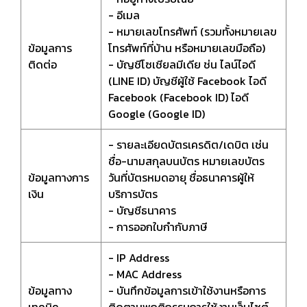
- อีเมล
- หมายเลขโทรศัพท์ (รวมทั้งหมายเลข
ข้อมูลการ
โทรศัพท์ที่บ้าน หรือหมายเลขมือถือ)
ติดต่อ
- บัญชีโซเชียลมีเดีย ช่น ไลน์ไอดี
(LINE ID) บัญชีผู้ใช้ Facebook ไอดี
Facebook (Facebook ID) ไอดี
Google (Google ID)
- รายละเอียดบัตรเครดิต/เดบิต เช่น
ชื่อ-นามสกุลบนบัตร หมายเลขบัตร
ข้อมูลทางการ
วันที่บัตรหมดอายุ ชื่อธนาคารผู้ให้
เงิน
บริการบัตร
- บัญชีธนาคาร
- การออกใบกำกับภาษี
- IP Address
- MAC Address
ข้อมูลทาง
- บันทึกข้อมูลการเข้าใช้งานหรือการ