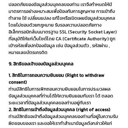
ปลอดภัยของข้อมูลส่วนบุคคลของท่าน เราจึงกำหนดให้มี
มาตรการอย่างเหมาะสมเพื่อป้องกันการสูญหาย การเข้าถึง
ทำลาย ใช้ เปลี่ยนแปลง แก้ไขหรือเปิดเผยข้อมูลส่วนบุคคล
โดยไม่ชอบด้วยกฎหมาย รับรองความปลอดภัยทาง
อิเล็กทรอนิกส์บนมาตรฐาน SSL (Security Socket Layer)
ที่อนุมัติให้แก่เว็บไซต์โดย CA (Certificate Authority) ถูก
เข้ารหัสเพื่อปกป้องข้อมูล เช่น ข้อมูลส่วนตัว , รหัสผ่าน ,
หมายเลขบัตรเครดิต
9. สิทธิของเจ้าของข้อมูลส่วนบุคคล
1. สิทธิในการถอนความยินยอม (Right to withdraw
consent)
ท่านมีสิทธิในการเพิกถอนความยินยอมในการประมวลผล
ข้อมูลส่วนบุคคลที่ท่านได้ให้ความยินยอมกับเรา ได้ ตลอด
ระยะเวลาที่ข้อมูลส่วนบุคคลของท่านอยู่กับเรา
2. สิทธิในการเข้าถึงข้อมูลส่วนบุคคล (right of access)
ท่านมีสิทธิขอเข้าถึงข้อมูลส่วนบุคคลของท่านที่อยู่ในความรับ
ผิดชอบของเรา และขอให้เราทำสำเนาข้อมูลดังกล่าวให้แก่