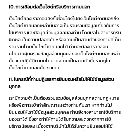
10. การเชื่อมต่อเว็บไซต์หรือบริการภายนอก
เว็บไซต์ของเราอาจมีลิงก์เชื่อมโยงไปยังเว็บไซต์ภายนอกซึ่ง
เว็บไซต์ภายนอกเหล่านั้นอาจเก็บรวบรวมข้อมูลเกี่ยวกับการ
ใช้บริการ และข้อมูลส่วนบุคคลของท่าน โดยเราไม่สามารถรับ
ผิดชอบในความปลอดภัยหรือความเป็นส่วนตัวของท่านที่เก็บ
รวบรวมโดยเว็บไซต์ภายนอกได้ ท่านจะต้องตรวจสอบ
นโยบายคุ้มครองข้อมูลส่วนบุคคลของเว็บไซต์ภายนอกเหล่า
นั้น และปฏิบัติตามนโยบายความเป็นส่วนตัวที่ปรากฏใน
เว็บไซต์ภายนอกนั้น ๆ แทน
11. ในกรณีที่ท่านปฏิเสธการยินยอมหรือไม่ให้ใช้ข้อมูลส่วน
บุคคล
เรามีความจำเป็นต้องรวบรวมข้อมูลส่วนบุคคลตามกฎหมาย
หรือเพื่อการเข้าทำสัญญาระหว่างท่านกับเรา หากท่านไม่
ยินยอมให้เราใช้ข้อมูลส่วนบุคคล ท่านยังคงสามารถใช้บริการ
ของเราได้ ซึ่งอาจทำให้ท่านได้รับความสะดวกจากการใช้
บริการน้อยลง เนื่องจากบริษัทไม่ได้รับความยินยอมให้ใช้