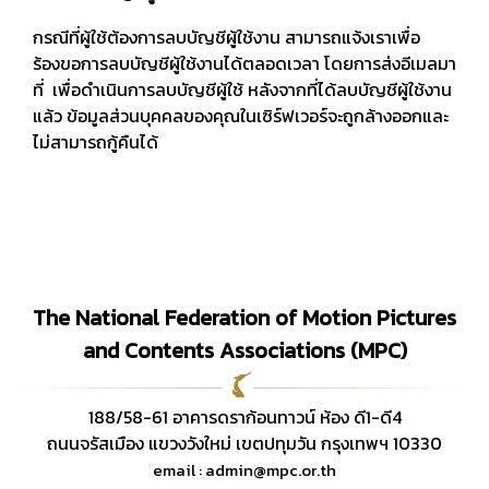
กรณีที่ผู้ใช้ต้องการลบบัญชีผู้ใช้งาน สามารถแจ้งเราเพื่อ
ร้องขอการลบบัญชีผู้ใช้งานได้ตลอดเวลา โดยการส่งอีเมลมา
ที่ เพื่อดำเนินการลบบัญชีผู้ใช้ หลังจากที่ได้ลบบัญชีผู้ใช้งาน
แล้ว ข้อมูลส่วนบุคคลของคุณในเซิร์ฟเวอร์จะถูกล้างออกและ
ไม่สามารถกู้คืนได้
The National Federation of Motion Pictures
and Contents Associations (MPC)
188/58-61 อาคารดราก้อนทาวน์ ห้อง ดี1-ดี4
ถนนจรัสเมือง แขวงวังใหม่ เขตปทุมวัน กรุงเทพฯ 10330
email : admin@mpc.or.th