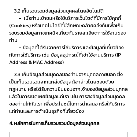
3.2 เก็บรวบรวมข้อมูลส่วนบุคคลโดยอัตโนมัติ
- เมื่อท่านเข้าชมหรือใช้บริการเว็บไซต์ที่มีการใช้คุกกี้
(Cookies) หรือเทคโนโลยีที่มีลักษณะคล้ายคลึงกันเพื่อเก็บ
รวบรวมข้อมูลทางเทคนิคเกี่ยวกับรายละเอียดการใช้งานของ
ท่าน
- ข้อมูลที่ได้รับจากการใช้บริการ และข้อมูลที่เกี่ยวข้อง
กับการใช้บริการ เช่น ข้อมูลอุปกรณ์ที่เข้าใช้งานบริการ (IP
Address & MAC Address)
3.3 เก็บข้อมูลส่วนบุคคลของท่านจากบุคคลภายนอก ซึ่ง
เป็นเก็บรวบรวมจากแหล่งข้อมูลดังกล่าวโดยชอบด้วย
กฎหมาย หรือได้รับความยินยอมจากเจ้าของข้อมูลส่วนบุคคล
แล้วในการเปิดเผยข้อมูลแก่เรา เช่น การส่งข้อมูลส่วนบุคคล
ของท่านให้กับเรา เพื่อประโยชน์ในการนำเสนอ หรือให้บริการ
แก่ท่านและการดำเนินธุรกิจที่เกี่ยวข้อง
4. หลักการในการเก็บรวบรวมข้อมูลส่วนบุคคล