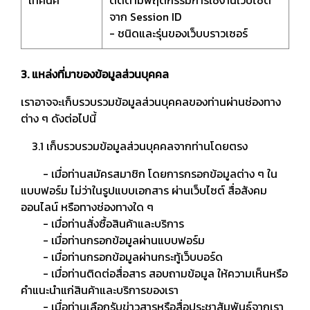
เทคนิค
ติดตามพฤติกรรมการใช้งานเว็บไซต์
จาก Session ID
- ชนิดและรุ่นของเว็บบราวเซอร์
3. แหล่งที่มาของข้อมูลส่วนบุคคล
เราอาจจะเก็บรวบรวมข้อมูลส่วนบุคคลของท่านผ่านช่องทาง
ต่าง ๆ ดังต่อไปนี้
3.1 เก็บรวบรวมข้อมูลส่วนบุคคลจากท่านโดยตรง
- เมื่อท่านสมัครสมาชิก โดยการกรอกข้อมูลต่าง ๆ ใน
แบบฟอร์ม ไม่ว่าในรูปแบบเอกสาร ผ่านเว็บไซต์ สื่อสังคม
ออนไลน์ หรือทางช่องทางใด ๆ
- เมื่อท่านสั่งซื้อสินค้าและบริการ
- เมื่อท่านกรอกข้อมูลผ่านแบบฟอร์ม
- เมื่อท่านกรอกข้อมูลผ่านกระทู้เว็บบอร์ด
- เมื่อท่านติดต่อสื่อสาร สอบถามข้อมูล ให้ความเห็นหรือ
คำแนะนำแก่สินค้าและบริการของเรา
- เมื่อท่านเลือกรับข่าวสารหรือสื่อประชาสัมพันธ์จากเรา