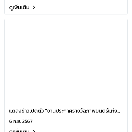
ดูเพิ่มเติม
แถลงข่าวเปิดตัว "งานประกาศรางวัลภาพยนตร์แห่ง
ชาติ สุพรรณหงส์ ครั้งที่ 32"
6 ก.ย. 2567
ดูเพิ่มเติม