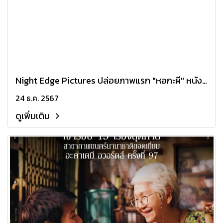
Night Edge Pictures ปล่อยภาพแรก "หอกะผี" หนังผี
ระทึกสัญชาติไทยเรื่องแรกของค่าย หลังจากบุกเปิดตัว
24 ธ.ค. 2567
ความสยองในงาน American Film Market 2024
ดูเพิ่มเติม