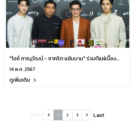
"ไอซ์ ภาณุวัฒน์ - ชาคริต แย้มนาม" ร่วมตีแผ่เบื้อง
หลังวงการเชฟไทย ในภาพยนตร์ "Dining" ผลงาน
14 พ.ค. 2567
เรื่องแรกจากค่าย ญิบฟิล์ม
ดูเพิ่มเติม
First
Last
1
2
3