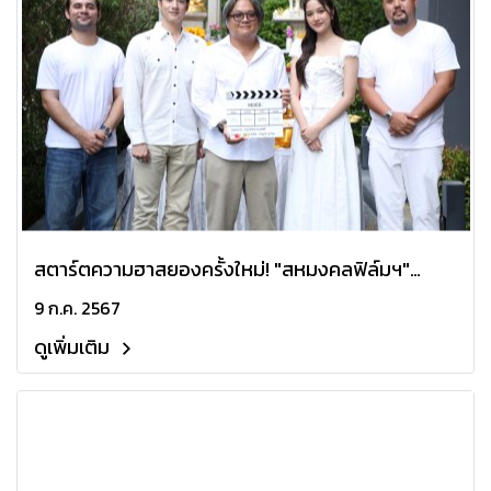
สตาร์ตความฮาสยองครั้งใหม่! "สหมงคลฟิล์มฯ"
บวงสรวง "ไรเดอร์" เดลิเวอรีความสนุกโดย 'มาริโอ้
9 ก.ค. 2567
เมาเร่อ - ฟรีน สโรชา' เร็ว ๆ นี้ ในโรงภาพยนตร์
ดูเพิ่มเติม