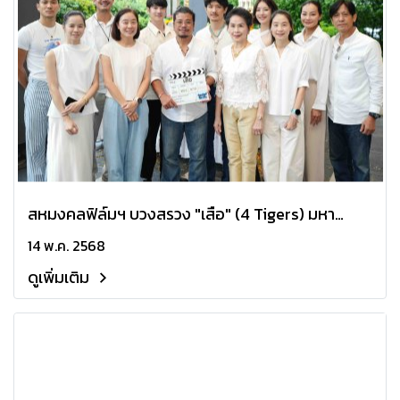
สหมงคลฟิล์มฯ บวงสรวง "เสือ" (4 Tigers) มหา
กาพย์แอ็กชันความมันส์บทใหม่จาก 'จักรวาลขุนพันธ์'
14 พ.ค. 2568
นำโดยผู้กำกับ "โขม ก้องเกียรติ" พร้อมฉายปลายปีนี้
ดูเพิ่มเติม