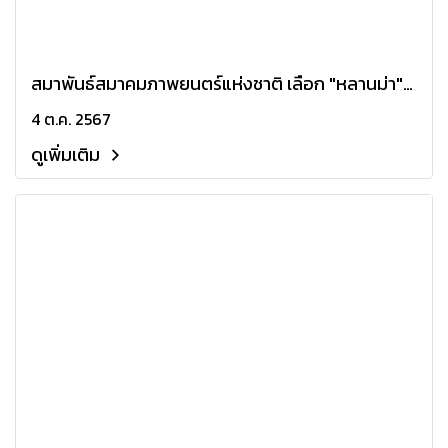
สมาพันธ์สมาคมภาพยนตร์แห่งชาติ เลือก "หลานม่า"
เป็นตัวแทนหนังไทยชิงออสการ์ครั้งที่ 97 สาขา
4 ต.ค. 2567
ภาพยนตร์นานาชาติยอดเยี่ยม
ดูเพิ่มเติม