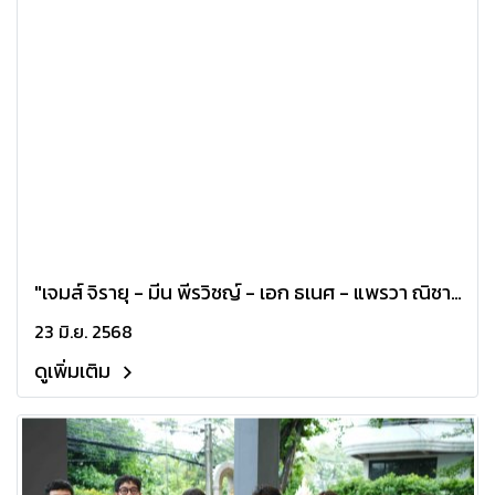
"เจมส์ จิรายุ - มีน พีรวิชญ์ - เอก ธเนศ - แพรวา ณิชา
ภัทร" บุก "ท่าแร่" ปลุกความสยองท่าใหม่ ท้าทายขีดสุด
23 มิ.ย. 2568
การแสดง หลอนแรงกว่าที่เคยมีมา 7 สิงหาคมนี้ ในโรง
ดูเพิ่มเติม
ภาพยนตร์