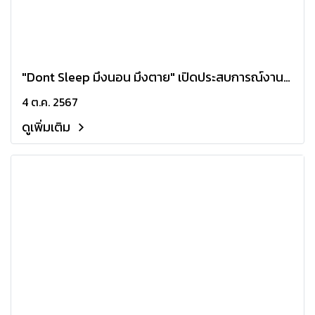
"Dont Sleep มึงนอน มึงตาย" เปิดประสบการณ์งาน
เปิดตัวที่แหวกไม่เหมือนใคร ให้ชมตัวอย่างใหม่ก่อนใคร
4 ต.ค. 2567
พร้อมสัมผัสบรรยากาศเล่นผีถ้วยแก้วแบบสด ๆ!
ดูเพิ่มเติม