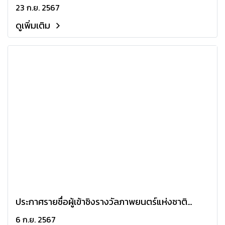
โผหนัง 15 เรื่องติดอันดับชิงโหวตสูงสุด "ภาพยนตร์
23 ก.ย. 2567
ไทยยอดนิยม" ใน "สุพรรณหงส์ ครั้งที่ 32"
ดูเพิ่มเติม
ประกาศรายชื่อผู้เข้าชิงรางวัลภาพยนตร์แห่งชาติ
"สุพรรณหงส์ ครั้งที่ 32"
6 ก.ย. 2567