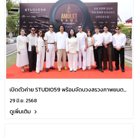
เปิดตัวค่าย STUDIO59 พร้อมจัดบวงสรวงภาพยนตร์
เขย่าวงการพระเครื่องเรื่องใหม่ "The Amulet Game
29 มิ.ย. 2568
โคตรเหลี่ยม เกมส์ โกง เซียน"
ดูเพิ่มเติม