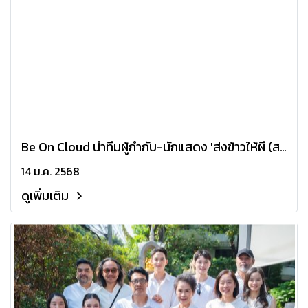
Be On Cloud นำทีมผู้กำกับ-นักแสดง 'ส่งข้าวให้ผี (สะ
ตวง)' ก่อนลุยถ่ายทำหนัง "บุปผาราตรี มาลีรัตติกาล"
14 ม.ค. 2568
ดูเพิ่มเติม