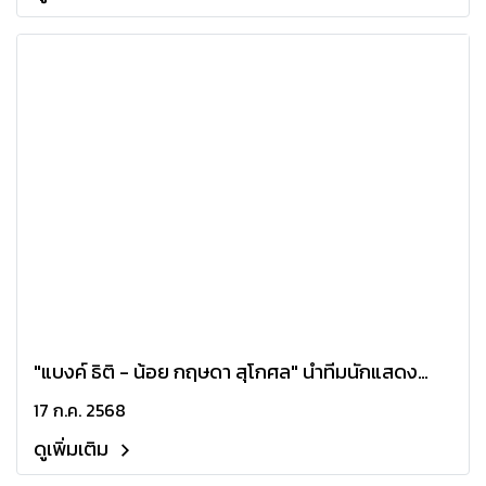
"แบงค์ ธิติ - น้อย กฤษดา สุโกศล" นำทีมนักแสดง
The Amulet Game เปิดแผงซื้อขายพระ สัมผัส
17 ก.ค. 2568
ประสบการณ์จริง!
ดูเพิ่มเติม