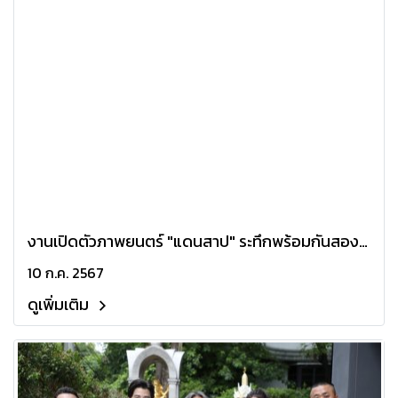
งานเปิดตัวภาพยนตร์ "แดนสาป" ระทึกพร้อมกันสอง
แดน กทม. และหาดใหญ่ "อนันดา - เจนนิษฐ์ - อุ๋ย
10 ก.ค. 2567
นนทรีย์" พาพิสูจน์อาถรรพ์ลี้ลับบนแดนต่างศรัทธา
ดูเพิ่มเติม