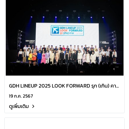
GDH LINEUP 2025 LOOK FORWARD รุก (เกิน) คาด
เปิดตัวหนังเรื่องใหม่ 5 เรื่อง 5 รส ให้ได้ชมกันตลอดทั้ง
19 ก.ค. 2567
ปี
ดูเพิ่มเติม