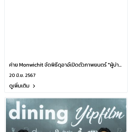
ค่าย Monwichit จัดพิธีดุอาอ์เปิดตัวภาพยนตร์ "ผู้บ่าว
นิกะห์" เรื่องราวสุดอลม่าน ในพิธีแต่งงานของสาว
20 มิ.ย. 2567
มุสลิมและหนุ่มอีสาน
ดูเพิ่มเติม