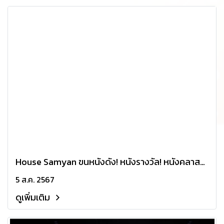
House Samyan ขนหนังดัง! หนังรางวัล! หนังคลาสสิ
กที่คิดถึง! 9 เรื่องคุณภาพ ครบรสเต็มอิ่มใน เทศกาล
5 ส.ค. 2567
ภาพยนตร์ฮ่องกง 2024 เริ่ม 16-25 สิงหาคมนี้ เท่านั้น
ดูเพิ่มเติม