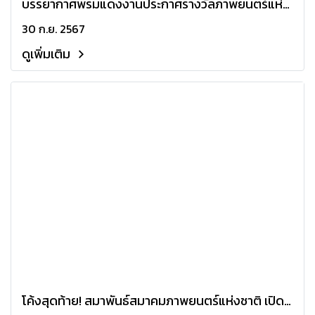
บรรยากาศพรมแดงงานประกาศรางวัลภาพยนตร์แห่ง
ชาติ สุพรรณหงส์ ครั้งที่ 32
30 ก.ย. 2567
ดูเพิ่มเติม
โค้งสุดท้าย! สมาพันธ์สมาคมภาพยนตร์แห่งชาติ เปิด