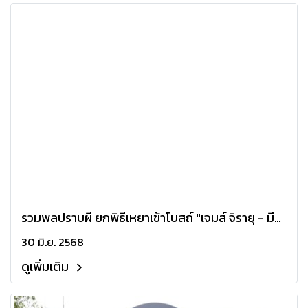
รวมพลปราบผี ยกพิธีเหยาเข้าโบสถ์ "เจมส์ จิรายุ - มีน
พีรวิชญ์ - คุ้ย ทวีวัฒน์" นำทีมนักแสดงเปิดตัว "ท่าแร่'
30 มิ.ย. 2568
ภาพยนตร์สยองขวัญแห่งปี
ดูเพิ่มเติม