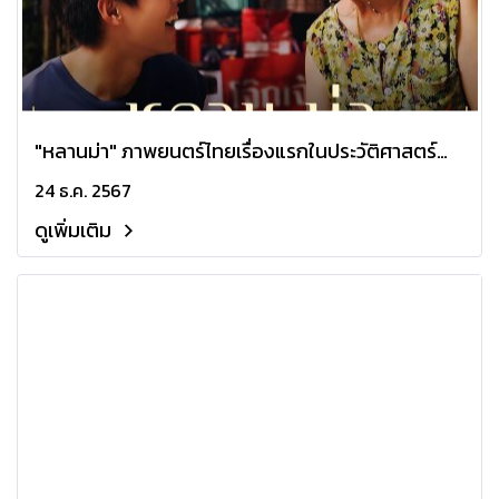
"หลานม่า" ภาพยนตร์ไทยเรื่องแรกในประวัติศาสตร์
เข้าสู่รอบ 15 เรื่องสุดท้ายออสการ์ สาขาภาพยนตร์
24 ธ.ค. 2567
นานาชาติได้สำเร็จ
ดูเพิ่มเติม