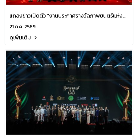
แถลงข่าวเปิดตัว "งานประกาศรางวัลภาพยนตร์แห่ง
ชาติ สุพรรณหงส์ ครั้งที่ 34"
21 ก.ค. 2569
ดูเพิ่มเติม