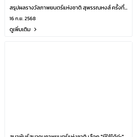
สรุปผลรางวัลภาพยนตร์แห่งชาติ สุพรรณหงส์ ครั้งที่
33
16 ก.ย. 2568
ดูเพิ่มเติม
สมาพันธ์สมาคมภาพยนตร์แห่งชาติ เลือก "ผีใช้ได้ค่ะ"