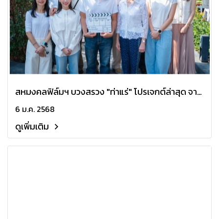
สหมงคลฟิล์มฯ บวงสรวง "ท่าแร่" โปรเจกต์ล่าสุด จาก
ผู้กำกับ 'ธี่หยด' แท็กทีม 'เจมส์ จิรายุ - มีน พีรวิชญ์ -
6 ม.ค. 2568
เอก ธเนศ - แพรวา ณิชาภัทร' ปลุกความสยองครั้งใหม่
ดูเพิ่มเติม
เร็ว ๆ นี้ ในโรงภาพยนตร์