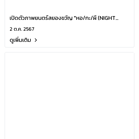
เปิดตัวภาพยนตร์สยองขวัญ "หอ/กะ/ผี (NIGHT
SHIFT)" นำแสดงโดยเจ้าของรางวัลนำชายยอดเยี่ยม
2 ต.ค. 2567
"ตาต้า ชาติชาย" เตรียมหลอนในปี 2568
ดูเพิ่มเติม