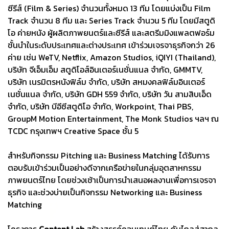
ซีรีส์ (Film & Series) จำนวนทั้งหมด 13 ทีม โดยแบ่งเป็น Film
Track จำนวน 8 ทีม และ Series Track จำนวน 5 ทีม โดยมีสตูดิ
โอ ค่ายหนัง ผู้ผลิตภาพยนตร์และซีรีส์ และสตรีมมิงแพลตฟอร์ม
ชั้นนำในระดับประเทศและต่างประเทศ เข้าร่วมเจรจาธุรกิจกว่า 26
ค่าย เช่น WeTV, Netflix, Amazon Studios, iQIYI (Thailand),
บริษัท จีเอ็มเอ็ม สตูดิโอส์อินเตอร์เนชั่นแนล จํากัด, GMMTV,
บริษัท เนรมิตรหนังฟิล์ม จํากัด, บริษัท สหมงคลฟิล์มอินเตอร์
เนชั่นแนล จํากัด, บริษัท GDH 559 จํากัด, บริษัท วัน สามสิบเอ็ด
จํากัด, บริษัท บีอีซีสตูดิโอ จํากัด, Workpoint, Thai PBS,
GroupM Motion Entertainment, The Monk Studios ฯลฯ ณ
TCDC กรุงเทพฯ Creative Space ชั้น 5
สำหรับกิจกรรม Pitching และ Business Matching ได้รับการ
ตอบรับเข้าร่วมเป็นอย่างดีจากเครือข่ายในกลุ่มอุตสาหกรรม
ภาพยนตร์ไทย โดยช่วงเช้าเป็นการนำเสนอผลงานเพื่อการเจรจา
ธุรกิจ และช่วงบ่ายเป็นกิจกรรม Networking และ Business
Matching
โครงการ
Content Lab
สร้างสรรค์คอนเทนต์ไทย ดันไกลสู่สากล