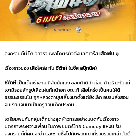
สงกรานต์นี้ ได้เวลารวมพลโคตรตัวตึงมัลติเวิร์ส
เสือเผ่น ๑
เรื่องราวของ
เสือโคร่ง
กับ
ชีต้าห์
(แจ๊ส สปุ๊กนิค)
ชีต้าห์
เป็นเด็กช่างกล นิสัยนักเลง ชอบท้าตีท้าต่อย ก้าวร้าวกับแม่
เขามีรอยสักรูปเสือเผ่นที่หน้าอก ขณะที่
เสือโคร่ง
เป็นคนใฝ่ดี
ธรรมะธรรมโม ถูกหลวงตาชุบเลี้ยงมาตั้งแต่ยังเล็ก อบรมสั่งสอน
จนเรียนจบมาเป็นครูสอนเด็กประถม
เตรียมพบกับกลุ่มเด็กช่างสุดห้าวทรงอย่างแบดกับเรื่องราว
มิตรภาพระหว่างเพื่อน ในภาพยนตร์ไทย Comedy แห่งปี รับ
สงกรานต์ที่คุณจะขำ และซาบซึ้งไปกับพวกเขาที่รวบรวมเหล่าตัวตึ