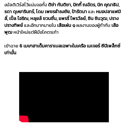
งมัลติเวิร์สไว้แน่นจอทั้ง
ติช่า กันติชา, นิกกี้ ณฉัตร, นิก คุณาธิป,
รดา ดุษยารินทร์, โดม เพชรธํารงชัย, ป้ารัตนา
และ
หมอปลาแฟมิ
ลี่, เปิ้ล ไอริณ, หลุยส์ ชวนชื่น, แพรรี่ ไพรวัลย์, ชิน ชินวุฒ, ปราง
ปรางทิพย์
และอีกมากมายใน
เสือเผ่น ๑
ผลงานของผู้กำกับ
เสือ
พุฒ
หน้าใหม่แต่ฝีมือโคตรเก๋า
เข้าฉาย
6 เมษาฮาเต็มคาราเบลเฉพาะในเครือ เมเจอร์ ซีนีเพล็กซ์
เท่านั้น