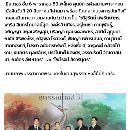
เธียเตอร์ ชั้น 6 พารากอน ซีนีเพล็กซ์ ศูนย์การค้าสยามพารากอน
เมื่อคืนวันที่ 20 สิงหาคมที่ผ่านมา พร้อมกับเหล่าคนวงการบันเทิงที่
ทยอยเดินทางมาร่วมงานกัน ไม่ว่าจะเป็น
"ณัฐรัตน์ นพรัตยาภร,
พาริส อินทรโกมาลย์สุต, วงศ์รวี นทีธร, อรุโณชา ภาณุพันธุ์,
อภิญญา สกุลเจริญสุข, นริลญา กุลมงคลเพชร, สวนีย์ อุทุมมา,
ณธัช ศิริพงษ์ธร, ณัฐพล ไรยวงค์, พัชญา เพียรเสมอ, ภานุวัฒน์
เกิดทองทวี, ไปรยา อนันตรทรัพย์, หล่งซื่อ ลี, จารุพงศ์ กล้วยไม้
งาม, ธนฉัตร ตุลยฉัตร, ปราโมทย์ แสงศร, วรรณรัตน์ วัฒดาลิม
มา, ณภัทร ลีฬหาทร"
และ
"ไพโรจน์ สังวริบุตร"
มาชมภาพบรรยากาศพรมแดงในงานสุพรรณหงส์ปีนี้กันครับ