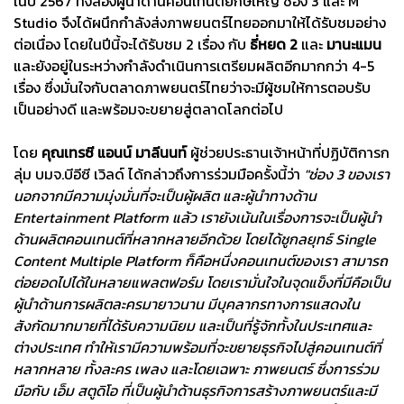
ในปี 2567 ทั้งสองผู้นำด้านคอนเทนต์ยักษ์ใหญ่ ช่อง 3 และ M
Studio จึงได้ผนึกกำลังส่งภาพยนตร์ไทยออกมาให้ได้รับชมอย่าง
ต่อเนื่อง โดยในปีนี้จะได้รับชม 2 เรื่อง กับ
ธี่หยด 2
และ
มานะแมน
และยังอยู่ในระหว่างกำลังดำเนินการเตรียมผลิตอีกมากกว่า 4-5
เรื่อง ซึ่งมั่นใจกับตลาดภาพยนตร์ไทยว่าจะมีผู้ชมให้การตอบรับ
เป็นอย่างดี และพร้อมจะขยายสู่ตลาดโลกต่อไป
โดย
คุณเทรซี แอนน์ มาลีนนท์
ผู้ช่วยประธานเจ้าหน้าที่ปฏิบัติการก
ลุ่ม บมจ.บีอีซี เวิลด์ ได้กล่าวถึงการร่วมมือครั้งนี้ว่า
"ช่อง 3 ของเรา
นอกจากมีความมุ่งมั่นที่จะเป็นผู้ผลิต และผู้นำทางด้าน
Entertainment Platform แล้ว เรายังเน้นในเรื่องการจะเป็นผู้นำ
ด้านผลิตคอนเทนต์ที่หลากหลายอีกด้วย โดยได้ชูกลยุทธ์ Single
Content Multiple Platform ก็คือหนึ่งคอนเทนต์ของเรา สามารถ
ต่อยอดไปได้ในหลายแพลตฟอร์ม โดยเรามั่นใจในจุดแข็งที่มีคือเป็น
ผู้นำด้านการผลิตละครมายาวนาน มีบุคลากรทางการแสดงใน
สังกัดมากมายที่ได้รับความนิยม และเป็นที่รู้จักทั้งในประเทศและ
ต่างประเทศ ทำให้เรามีความพร้อมที่จะขยายธุรกิจไปสู่คอนเทนต์ที่
หลากหลาย ทั้งละคร เพลง และโดยเฉพาะ ภาพยนตร์ ซึ่งการร่วม
มือกับ เอ็ม สตูดิโอ ที่เป็นผู้นำด้านธุรกิจการสร้างภาพยนตร์และมี