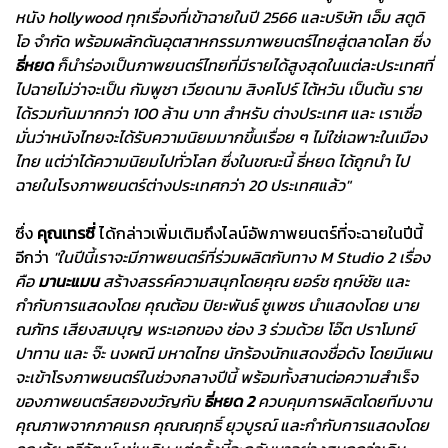
หนัง hollywood ทุกเรื่องที่เข้าฉายในปี 2566 และบริษัท เอ็ม สตูดิ
โอ จำกัด พร้อมผลักดันอุตสาหกรรมภาพยนตร์ไทยสู่ตลาดโลก ซึ่ง
ธี่หยด
ก็นำร่องเป็นภาพยนตร์ไทยที่มีรายได้สูงสุดในแต่ละประเทศที่
ไปฉายไม่ว่าจะเป็น กัมพูชา เวียดนาม สิงคโปร์ ไต้หวัน เป็นต้น ราย
ได้รวมกันมากกว่า 100 ล้าน บาท สำหรับ ต่างประเทศ และ เราเชื่อ
มั่นว่าหนังไทยจะได้รับความนิยมมากขึ้นเรื่อย ๆ ไม่ใช่เฉพาะในเมือง
ไทย แต่ว่าได้ความนิยมไปทั่วโลก ซึ่งในขณะนี้ ธี่หยด ได้ถูกนำ ไป
ฉายในโรงภาพยนตร์ต่างประเทศกว่า 20 ประเทศแล้ว"
ซึ่ง
คุณเทรซี่
ได้กล่าวเพิ่มเติมถึงไลน์อัพภาพยนตร์ที่จะฉายในปีนี้
อีกว่า
"ในปีนี้เราจะมีภาพยนตร์ที่ร่วมผลิตกับทาง M Studio 2 เรื่อง
คือ
มานะแมน
สร้างสรรค์ความสนุกโดยคุณ ยอร์ช ฤกษ์ชัย และ
กำกับการแสดงโดย คุณต้อม ปิยะพันธ์ ชูเพชร นำแสดงโดย นาย
ณภัทร เสียงสมบุญ พระเอกของ ช่อง 3 ร่วมด้วย โอ๊ต ปราโมทย์
ปาทาน และ จ๊ะ นงผณี มหาดไทย นักร้องนักแสดงชื่อดัง โดยมีแผน
จะเข้าโรงภาพยนตร์ในช่วงกลางปีนี้ พร้อมทั้งสานต่อความสำเร็จ
ของภาพยนตร์สยองขวัญกับ
ธี่หยด 2
ควบคุมการผลิตโดยทีมงาน
คุณภาพจากภาคแรก คุณณฤทธิ์ ยุวบูรณ์ และกำกับการแสดงโดย