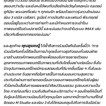
คุณคุ้ย ทวีวัฒน์ เช่นเดิม แต่ครั้งนี้จะกลับมาอย่างสนุกกว่าเดิม
สยองกว่าเดิม และยังคงได้พบกับเฮียยักษ์ขวัญใจคอหนัง ณเดชน์
คูกิมิยะ พระเอกที่แฟน ๆ ทุกคนรัก พร้อมด้วยดาวรุ่งดวงใหม่ของ
ช่อง 3 เดนิส เจลีลชา, จูเนียร์ กาจบัณฑิต และเฟรนด์ พีระกฤตย์
ตอนนี้อยู่ในระหว่างการถ่ายทำ และมีกำหนดการจะเข้าโรง
ภาพยนตร์ในช่วงปลายปีนี้ และแน่นอนว่าจะเข้าในระบบ IMAX เช่น
เดียวกับธี่หยดภาคแรกแน่นอน"
และสุดท้าย
คุณสุรเชษฐ์
ได้ย้ำถึงการร่วมมือกันในครั้งนี้ว่า
"การ
ร่วมมือกันครั้งนี้ถือเป็นการนำจุดแข็งทางธุรกิจของทั้งสองฝ่าย
มาสร้างสรรค์ภาพยนตร์ไทยเพื่อรองรับการขยายตัวของ
อุตสาหกรรมภาพยนตร์ในภาพรวมที่เติบโตขึ้นอย่างต่อเนื่อง ซึ่งใน
ปัจจุบันภาพยนตร์ไทยมีกระแสตอบรับที่ดีมากขึ้นเรื่อย ๆ ทั้งในและ
ต่างประเทศ จึงอยากถือโอกาสนี้ในการส่งมอบความสุขความ
ประทับใจผ่านการถ่ายทอดเรื่องราวของภาพยนตร์ไทยไปยังผู้ชม
ทั่วโลกเป็นสื่อในการเผยแพร่นำศิลปวัฒนธรรม รูปแบบความเป็น
ไทย การท่องเที่ยว รวมถึงสินค้าและบริการต่าง ๆ ของไทยให้เป็นที่
รับรู้และได้รับความนิยมไปทั่วทุกมุมโลก นอกจากนี้การทำงานที่ใกล้
ชิดของ M Studio และช่อง 3 ยังได้ครอบคลุมไปถึงการจับมือร่วม