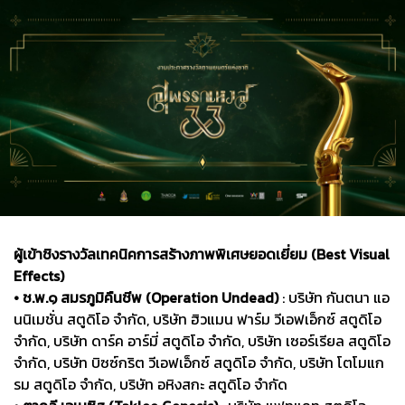
ผู้เข้าชิงรางวัลเทคนิคการสร้างภาพพิเศษยอดเยี่ยม (Best Visual
Effects)
• ช.พ.๑ สมรภูมิคืนชีพ (Operation Undead)
: บริษัท กันตนา แอ
นนิเมชั่น สตูดิโอ จำกัด, บริษัท ฮิวแมน ฟาร์ม วีเอฟเอ็กซ์ สตูดิโอ
จำกัด, บริษัท ดาร์ค อาร์มี่ สตูดิโอ จำกัด, บริษัท เซอร์เรียล สตูดิโอ
จำกัด, บริษัท บิซซ์กริต วีเอฟเอ็กซ์ สตูดิโอ จำกัด, บริษัท โตโมแก
รม สตูดิโอ จำกัด, บริษัท อหิงสกะ สตูดิโอ จำกัด