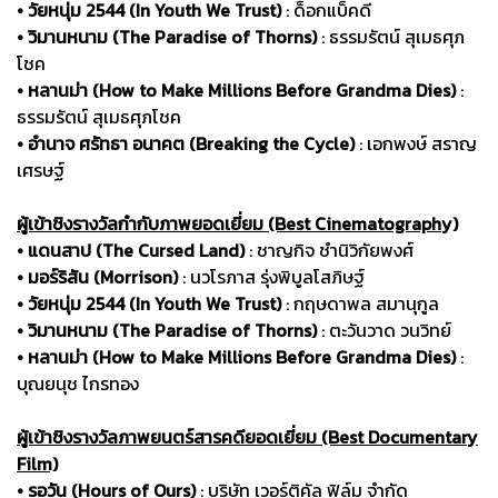
• วัยหนุ่ม 2544 (In Youth We Trust)
: ด็อกแบ็คดี
• วิมานหนาม (The Paradise of Thorns)
: ธรรมรัตน์ สุเมธศุภ
โชค
• หลานม่า (How to Make Millions Before Grandma Dies)
:
ธรรมรัตน์ สุเมธศุภโชค
• อำนาจ ศรัทธา อนาคต (Breaking the Cycle)
: เอกพงษ์ สราญ
เศรษฐ์
ผู้เข้าชิงรางวัลกำกับภาพยอดเยี่ยม (Best Cinematography)
• แดนสาป (The Cursed Land)
: ชาญกิจ ชำนิวิกัยพงศ์
• มอร์ริสัน (Morrison)
: นวโรภาส รุ่งพิบูลโสภิษฐ์
• วัยหนุ่ม 2544 (In Youth We Trust)
: กฤษดาพล สมานุกูล
• วิมานหนาม (The Paradise of Thorns)
: ตะวันวาด วนวิทย์
• หลานม่า (How to Make Millions Before Grandma Dies)
:
บุณยนุช ไกรทอง
ผู้เข้าชิงรางวัลภาพยนตร์สารคดียอดเยี่ยม (Best Documentary
Film)
• รอวัน (Hours of Ours)
: บริษัท เวอร์ติคัล ฟิล์ม จำกัด