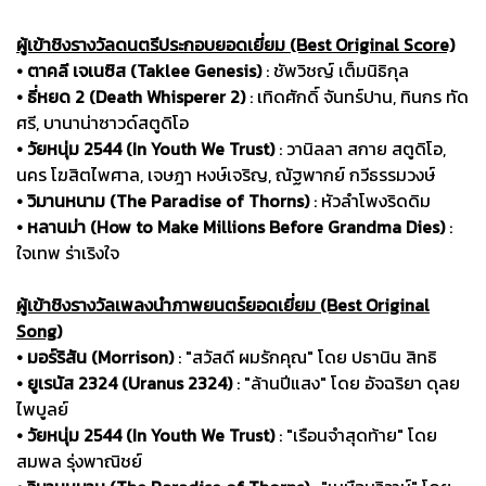
ผู้เข้าชิงรางวัลดนตรีประกอบยอดเยี่ยม (Best Original Score)
• ตาคลี เจเนซิส (Taklee Genesis)
: ชัพวิชญ์ เต็มนิธิกุล
• ธี่หยด 2 (Death Whisperer 2)
: เทิดศักดิ์ จันทร์ปาน, ทินกร ทัด
ศรี, บานาน่าซาวด์สตูดิโอ
• วัยหนุ่ม 2544 (In Youth We Trust)
: วานิลลา สกาย สตูดิโอ,
นคร โฆสิตไพศาล, เจษฎา หงษ์เจริญ, ณัฐพากย์ กวีธรรมวงษ์
• วิมานหนาม (The Paradise of Thorns)
: หัวลำโพงริดดิม
• หลานม่า (How to Make Millions Before Grandma Dies)
:
ใจเทพ ร่าเริงใจ
ผู้เข้าชิงรางวัลเพลงนำภาพยนตร์ยอดเยี่ยม (Best Original
Song)
• มอร์ริสัน (Morrison)
: "สวัสดี ผมรักคุณ" โดย ปธานิน สิทธิ
• ยูเรนัส 2324 (Uranus 2324)
: "ล้านปีแสง" โดย อัจฉริยา ดุลย
ไพบูลย์
• วัยหนุ่ม 2544 (In Youth We Trust)
: "เรือนจำสุดท้าย" โดย
สมพล รุ่งพาณิชย์