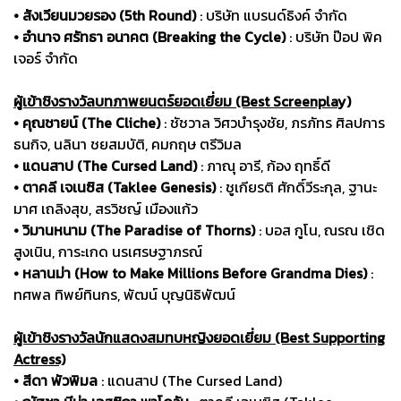
• สังเวียนมวยรอง (5th Round)
: บริษัท แบรนด์ธิงค์ จำกัด
• อำนาจ ศรัทธา อนาคต (Breaking the Cycle)
: บริษัท ป๊อป พิค
เจอร์ จำกัด
ผู้เข้าชิงรางวัลบทภาพยนตร์ยอดเยี่ยม (Best Screenplay)
• คุณชายน์ (The Cliche)
: ชัชวาล วิศวบำรุงชัย, ภรภัทร ศิลปการ
ธนกิจ, นลินา ชยสมบัติ, คมกฤษ ตรีวิมล
• แดนสาป (The Cursed Land)
: ภาณุ อารี, ก้อง ฤทธิ์ดี
• ตาคลี เจเนซิส (Taklee Genesis)
: ชูเกียรติ ศักดิ์วีระกุล, ฐานะ
มาศ เถลิงสุข, สรวิชญ์ เมืองแก้ว
• วิมานหนาม (The Paradise of Thorns)
: บอส กูโน, ณรณ เชิด
สูงเนิน, การะเกด นรเศรษฐาภรณ์
• หลานม่า (How to Make Millions Before Grandma Dies)
:
ทศพล ทิพย์ทินกร, พัฒน์ บุญนิธิพัฒน์
ผู้เข้าชิงรางวัลนักแสดงสมทบหญิงยอดเยี่ยม (Best Supporting
Actress)
• สีดา พัวพิมล
: แดนสาป (The Cursed Land)