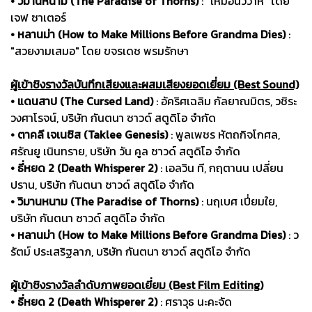
• วิมานหนาม (The Paradise of Thorns)
: "เหมือนวิวาห์" โดย
เจฟ ซาเตอร์
• หลานม่า (How to Make Millions Before Grandma Dies)
:
"สวยงามเสมอ" โดย ขจรเดช พรมรักษา
ผู้เข้าชิงรางวัลบันทึกเสียงและผสมเสียงยอดเยี่ยม (Best Sound)
• แดนสาป (The Cursed Land)
: อัคริศเฉลิม กัลยาณมิตร, วชิระ
วงศาโรจน์, บริษัท กันตนา ซาวด์ สตูดิโอ จำกัด
• ตาคลี เจเนซิส (Taklee Genesis)
: พูลเพชร หัตถกิจโกศล,
ศรัณยู เนินทราย, บริษัท วัน คูล ซาวด์ สตูดิโอ จำกัด
• ธี่หยด 2 (Death Whisperer 2)
: เอลวิน ที, กฤตานน เปลี่ยน
ปราน, บริษัท กันตนา ซาวด์ สตูดิโอ จำกัด
• วิมานหนาม (The Paradise of Thorns)
: นฤเบศ เปี่ยมใย,
บริษัท กันตนา ซาวด์ สตูดิโอ จำกัด
• หลานม่า (How to Make Millions Before Grandma Dies)
: ว
รัตม์ ประเสริฐลาภ, บริษัท กันตนา ซาวด์ สตูดิโอ จำกัด
ผู้เข้าชิงรางวัลลำดับภาพยอดเยี่ยม (Best Film Editing)
• ธี่หยด 2 (Death Whisperer 2)
: ศราวุธ นะคะจัด