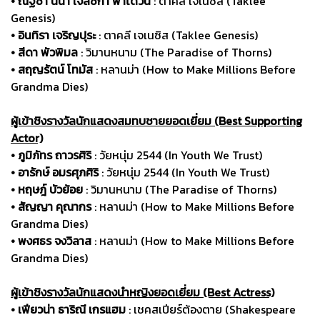
• ณัฐชา นีน่า เจสซิกา พาโดวัน
: ตาคลี เจเนซิส (Taklee
Genesis)
• อินทิรา เจริญปุระ
: ตาคลี เจเนซิส (Taklee Genesis)
• สีดา พัวพิมล
: วิมานหนาม (The Paradise of Thorns)
• สฤญรัตน์ โทมัส
: หลานม่า (How to Make Millions Before
Grandma Dies)
ผู้เข้าชิงรางวัลนักแสดงสมทบชายยอดเยี่ยม (Best Supporting
Actor)
• ภูมิภัทร ถาวรศิริ
: วัยหนุ่ม 2544 (In Youth We Trust)
• อารักษ์ อมรศุภศิริ
: วัยหนุ่ม 2544 (In Youth We Trust)
• หฤษฎ์ บัวย้อย
: วิมานหนาม (The Paradise of Thorns)
• สัญญา คุณากร
: หลานม่า (How to Make Millions Before
Grandma Dies)
• พงศธร จงวิลาส
: หลานม่า (How to Make Millions Before
Grandma Dies)
ผู้เข้าชิงรางวัลนักแสดงนำหญิงยอดเยี่ยม (Best Actress)
• เฟียวน่า ธาริณี เกรแฮม
: เชคสเปียร์ต้องตาย (Shakespeare