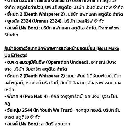
• ตาคลี เจเนซิส (Taklee Genesis)
: บริษัท แฟทแคท สตูดิโอ
จำกัด, สตูดิโอคำม่วน, นิพันธ์ สตูดิโอ, บริษัท เอ็นดีเอฟ เดฟ จำกัด
• ธี่หยด 2 (Death Whisperer 2)
: บริษัท แฟทแคท สตูดิโอ จำกัด
• ยูเรนัส 2324 (Uranus 2324)
: บริษัท เวลเคิร์ฟ จำกัด
• อนงค์ (My Boo)
: บริษัท แฟทแคท สตูดิโอ จำกัด, Frameflow
Studio
ผู้เข้าชิงรางวัลเทคนิคพิเศษการแต่งหน้ายอดเยี่ยม (Best Make
Up Effects)
• ช.พ.๑ สมรภูมิคืนชีพ (Operation Undead)
: อาภรณ์ มีบาง
ยาง, บริษัท ธัมอาร์ต สตูดิโอ จำกัด
• ธี่หยด 2 (Death Whisperer 2)
: เมธาพันธ์ ปิติธันยพัฒน์, มีนา
จงไพบูลย์, วราภรณ์ ศรีสวัสดิ์, อัยย์มี่ อิสลาม, อัจฉราพรรณ ทอง
เหลือ
• พี่นาค 4 (Pee Nak 4)
: ถัถลี จารุจุฑารัตน์, ชล มั่งมี, รุจิระ ไชย
ภัฏ
• วัยหนุ่ม 2544 (In Youth We Trust)
: คงกฤช ทองดี, บริษัท ธัม
อาร์ต สตูดิโอ จำกัด
• อนงค์ (My Boo)
: สาวิตรี สุขุมวาท