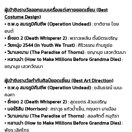
ผู้เข้าชิงรางวัลออกแบบเครื่องแต่งกายยอดเยี่ยม (Best
Costume Design)
• ช.พ.๑ สมรภูมิคืนชีพ (Operation Undead)
: ชาติชาย ไชย
ยนต์
• ธี่หยด 2 (Death Whisperer 2)
: พราวเพลิน ตั้งมิตรเจริญ
• วัยหนุ่ม 2544 (In Youth We Trust)
: ศิริวรรณ ก้านชูช่อ
• วิมานหนาม (The Paradise of Thorns)
: ชญานุช เสวกวัฒนา
• หลานม่า (How to Make Millions Before Grandma Dies)
:
ชญานุช เสวกวัฒนา
ผู้เข้าชิงรางวัลกำกับศิลป์ยอดเยี่ยม (Best Art Direction)
• ช.พ.๑ สมรภูมิคืนชีพ (Operation Undead)
: ชลันธรณ์ เมนะ
คงคา
• ธี่หยด 2 (Death Whisperer 2)
: สุดเขตร ล้วนเจริญ
• มอร์ริสัน (Morrison)
: ศราวุธ แก้วน้ำเย็น, กฤษดา นาเมือง
• วิมานหนาม (The Paradise of Thorns)
: สองศักดิ์ กมุติรา
• หลานม่า (How to Make Millions Before Grandma Dies)
:
พัชร เลิศไกร