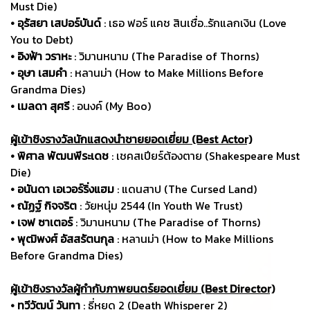
Must Die)
• อุรัสยา เสปอร์บันด์
: เธอ ฟอร์ แคช สินเชื่อ..รักแลกเงิน (Love
You to Debt)
• อิงฟ้า วราหะ
: วิมานหนาม (The Paradise of Thorns)
• อุษา เสมคำ
: หลานม่า (How to Make Millions Before
Grandma Dies)
• เมลดา สุศรี
: อนงค์ (My Boo)
ผู้เข้าชิงรางวัลนักแสดงนำชายยอดเยี่ยม (Best Actor)
• พิศาล พัฒนพีระเดช
: เชคสเปียร์ต้องตาย (Shakespeare Must
Die)
• อนันดา เอเวอร์ริ่งแฮม
: แดนสาป (The Cursed Land)
• ณัฏฐ์ กิจจริต
: วัยหนุ่ม 2544 (In Youth We Trust)
• เจฟ ซาเตอร์
: วิมานหนาม (The Paradise of Thorns)
• พุฒิพงศ์ อัสสรัตนกุล
: หลานม่า (How to Make Millions
Before Grandma Dies)
ผู้เข้าชิงรางวัลผู้กำกับภาพยนตร์ยอดเยี่ยม (Best Director)
• ทวีวัฒน์ วันทา
: ธี่หยด 2 (Death Whisperer 2)