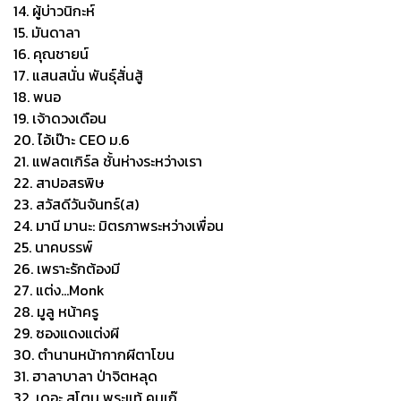
14. ผู้บ่าวนิกะห์
15. มันดาลา
16. คุณชายน์
17. แสนสนั่น พันธุ์สั่นสู้
18. พนอ
19. เจ้าดวงเดือน
20. ไอ้เป๊าะ CEO ม.6
21. แฟลตเกิร์ล ชั้นห่างระหว่างเรา
22. สาปอสรพิษ
23. สวัสดีวันจันทร์(ส)
24. มานี มานะ: มิตรภาพระหว่างเพื่อน
25. นาคบรรพ์
26. เพราะรักต้องมี
27. แต่ง...Monk
28. มูลู หน้าครู
29. ซองแดงแต่งผี
30. ตำนานหน้ากากผีตาโขน
31. ฮาลาบาลา ป่าจิตหลุด
32. เดอะ สโตน พระแท้ คนเก๊