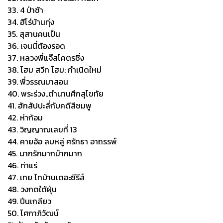
33. 4 ป่าช้า
34. ฮีโร่บ้านทุ่ง
35. สุสานคนเป็น
36. เจนนี่ต้องรอด
37. หลวงพี่แจ๊สโคตรซิ่ง
38. โฮม สวีท โฮม: กำเนิดใหม่
39. พี่วรรณมาสอน
40. พระร่วง..ตำนานศึกสุโขทัย
41. ฮักสัปปะลี่กับคดีสีชมพู
42. ห่าก้อม
43. วิญญาณเลขที่ 13
44. คายอ้อ ลบหลู่ ศรัทธา อาถรรพ์
45. นากรักมากม๊ากมาก
46. ท่าแร่
47. เทย ไทบ้านเดอะซีรีส์
48. วงกตใต้ฝุ่น
49. ปีนเกลียว
50. โศกาภิวัฒน์